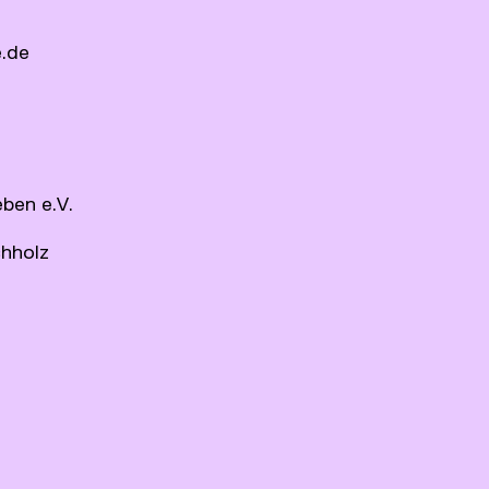
e.de
ben e.V.
chholz