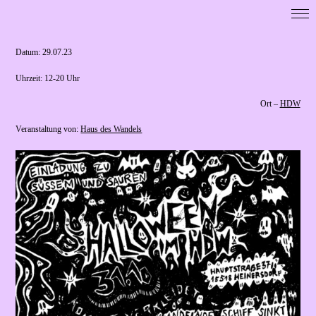
Startseite
DoK 15518
Datum: ­­­29.07.23
Cooperations
Uhrzeit: ­­­12-20 Uhr
Exhibitions
Ort –
HDW
Residencies
Veranstaltung von:
Haus des Wandels
Map
Publikationen
Presse / Forschung
Calls
Archive
Imprint
Data Privacy